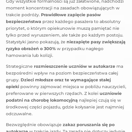
Gdy wszystkie formalności są już załatwione, nadchodzi
moment koncentracji na zasadach obowiązujących w
trakcie podróży.
Prawidłowe zapięcie pasów
bezpieczeństwa
przez każdego pasażera to absolutny
priorytet, o którym opiekunowie muszą pamiętać nie
tylko przed wyruszeniem, ale także po każdym postoju.
Statystyki jasno pokazują, że
niezapięte pasy zwiększają
ryzyko obrażeń o 300%
w przypadku nagłego
hamowania lub kolizji.
Strategiczne
rozmieszczenie uczniów w autokarze
ma
bezpośredni wpływ na poziom bezpieczeństwa całej
grupy.
Dzieci młodsze oraz te wymagające stałej
opieki
powinny zajmować miejsca w pobliżu nauczycieli,
preferowane w pierwszych rzędach. Z kolei
uczniowie
podatni na chorobę lokomocyjną
najlepiej czują się w
środkowej części pojazdu, gdzie kołysanie jest najmniej
odczuwalne.
Bezwzględnie obowiązuje
zakaz poruszania się po
autokarze
w trakcie jazdy. Ta zasada nie dotyczy jedynie