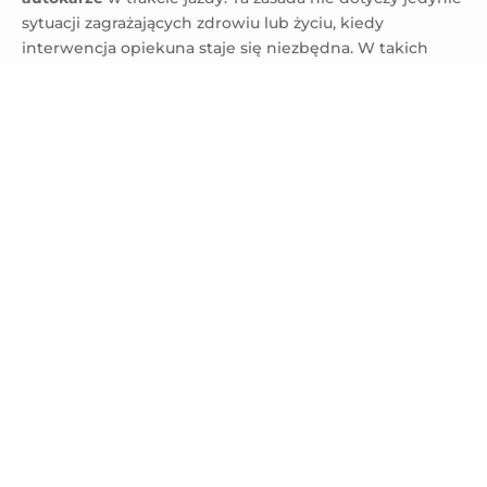
sytuacji zagrażających zdrowiu lub życiu, kiedy
interwencja opiekuna staje się niezbędna. W takich
przypadkach każde przemieszczenie musi odbywać się
z zachowaniem maksymalnej ostrożności i za zgodą
kierowcy.
JAK POSTĘPOWAĆ W SYTUACJACH
KRYZYSOWYCH?
Nawet najlepsze przygotowania nie eliminują ryzyka
wystąpienia nieprzewidzianych zdarzeń. Dlatego też
znajomość
procedur postępowania awaryjnego
jest
równie ważna jak prewencja.
Plan ewakuacji
powinien
być znany każdemu uczestnikowi wycieczki jeszcze
przed wyruszeniem – uczniowie muszą wiedzieć, gdzie
znajdują się
wyjścia awaryjne
, jak je otworzyć oraz w
jakiej kolejności opuszczać pojazd.
W przypadku
awarii technicznej
pierwszym krokiem