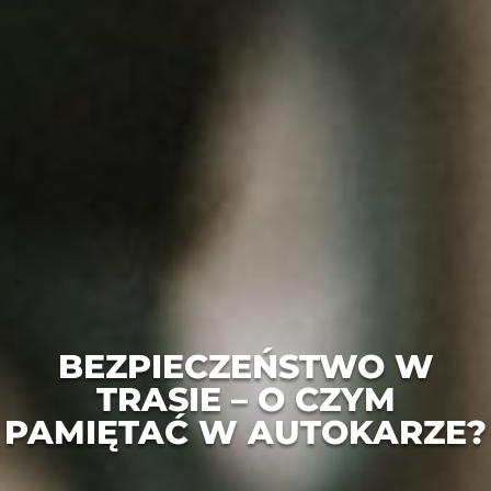
BEZPIECZEŃSTWO W
TRASIE – O CZYM
PAMIĘTAĆ W AUTOKARZE?