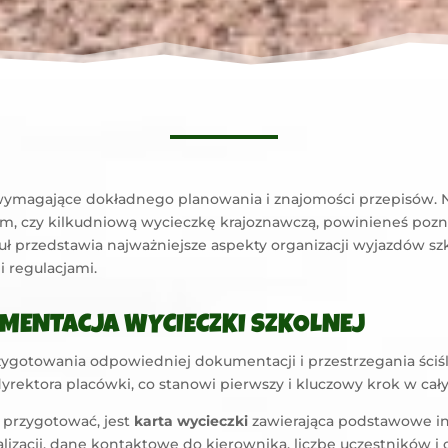
ymagające dokładnego planowania i znajomości przepisów. Ni
, czy kilkudniową wycieczkę krajoznawczą, powinieneś pozna
kuł przedstawia najważniejsze aspekty organizacji wyjazdów s
 regulacjami.
MENTACJA WYCIECZKI SZKOLNEJ
gotowania odpowiedniej dokumentacji i przestrzegania ściśl
yrektora placówki, co stanowi pierwszy i kluczowy krok w ca
przygotować, jest
karta wycieczki
zawierająca podstawowe in
ealizacji, dane kontaktowe do kierownika, liczbę uczestników 