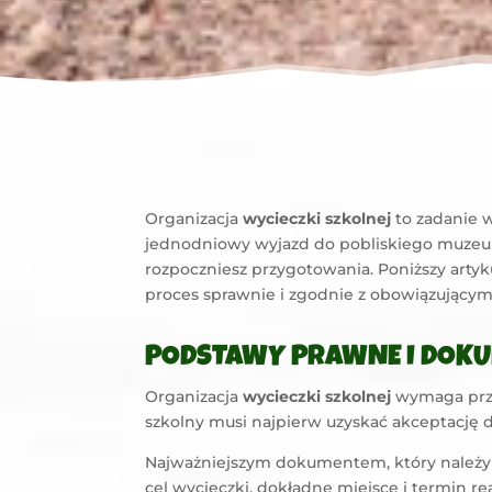
Organizacja
wycieczki szkolnej
to zadanie w
jednodniowy wyjazd do pobliskiego muzeum
rozpoczniesz przygotowania. Poniższy arty
proces sprawnie i zgodnie z obowiązującymi
PODSTAWY PRAWNE I DOKU
Organizacja
wycieczki szkolnej
wymaga przy
szkolny musi najpierw uzyskać akceptację d
Najważniejszym dokumentem, który należy 
cel wycieczki, dokładne miejsce i termin r