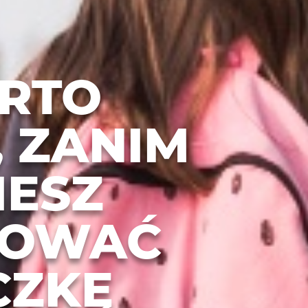
RTO
, ZANIM
IESZ
ZOWAĆ
CZKĘ