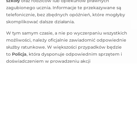
szkoły
oraz rodziców lub opiekunów prawnych
zagubionego ucznia. Informacje te przekazywane są
telefonicznie, bez zbędnych opóźnień, które mogłyby
skomplikować dalsze działania.
W tym samym czasie, a nie po wyczerpaniu wszystkich
możliwości, należy oficjalnie zawiadomić odpowiednie
służby ratunkowe. W większości przypadków będzie
to
Policja
, która dysponuje odpowiednim sprzętem i
doświadczeniem w prowadzeniu akcji
poszukiwawczych. Podczas wycieczek górskich
konieczny jest natomiast kontakt z GOPR, którego
specjaliści znają teren i potrafią szybko zorganizować
skuteczne działania.
Co równie ważne, całe zdarzenie wymaga
szczegółowej
dokumentacji w dzienniku
elektronicznym
szkoły. Kierownik wycieczki sporządza
adnotację zawierającą okoliczności zagubienia, podjęte
działania, czas i miejsce odnalezienia ucznia oraz stan
jego zdrowia. W niektórych, szczególnie trudnych