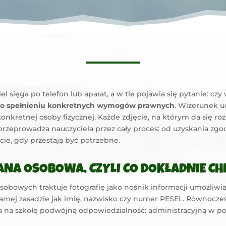
el sięga po telefon lub aparat, a w tle pojawia się pytanie: cz
 po spełnieniu konkretnych wymogów prawnych
. Wizerunek u
nkretnej osoby fizycznej. Każde zdjęcie, na którym da się r
zeprowadza nauczyciela przez cały proces: od uzyskania zgod
cie, gdy przestają być potrzebne.
ANA OSOBOWA, CZYLI CO DOKŁADNIE C
obowych traktuje fotografię jako nośnik informacji umożliwia
samej zasadzie jak imię, nazwisko czy numer PESEL. Równocze
a na szkołę podwójną odpowiedzialność: administracyjną w po