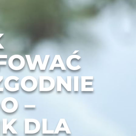
K
FOWAĆ
ZGODNIE
O –
K DLA