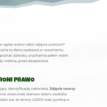
y w ogóle wolno robić zdjęcia uczniom?
cznia to dana osobowa w rozumieniu
ozpoznać dziecko, uruchamia pełen reżim
y rodzica, przez bezpieczne
HRONI PRAWO
jący identyfikację człowieka.
Zdjęcie twarzy
śnie wizerunek stanowi dobro osobiste
staci kar ze strony UODO oraz cywilną w