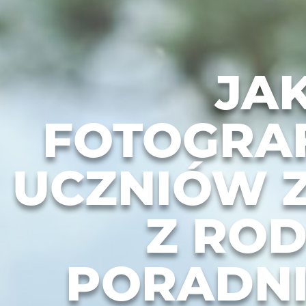
JA
FOTOGRA
UCZNIÓW 
Z ROD
PORADNI