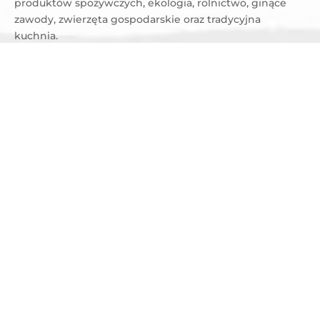
produktów spożywczych, ekologia, rolnictwo, ginące
zawody, zwierzęta gospodarskie oraz tradycyjna
kuchnia.
Przeczytaj także:
Wiosenne wycieczki przyrodnicze – co
warto obserwować z uczniami?
W praktyce program może obejmować karmienie
zwierząt, poznawanie maszyn rolniczych, przejażdżkę
traktorem, ognisko, gry terenowe, warsztaty plastyczne i
kulinarne. Dzieci uczą się przez działanie, co dla
większości z nich jest dużo bardziej atrakcyjne niż lekcja
w klasie. Często poznają cały proces powstawania
chleba, od ziarna po wypiek, i samodzielnie wykonują
część pracy pod okiem gospodarzy.
Najważniejszym celem wycieczki
jest połączenie nauki
z aktywnym doświadczeniem, podczas którego dzieci
obserwują, dotykają, wykonują proste zadania i poznają
procesy zachodzące w gospodarstwie. Dla szkół
szczególnie atrakcyjne są zajęcia praktyczne, ponieważ