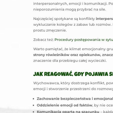
interpersonalnych, emocji i komunikacji. P
nieporozumienia mogą przybrać na sile.
Najczęściej spotykane są konflikty
interper
wykluczanie kolegów z zabaw lub rozmów. Pr
prostu zmęczenie.
Zobacz też:
Procedury postępowania w sytu
Warto pamiętać, że klimat emocjonalny gr
strony rówieśników oraz opiekunów, znacz
znaczenie dla przebiegu całej wycieczki.
JAK REAGOWAĆ, GDY POJAWIA S
Wychowawca, który dostrzega konflikt, po
emocji i stworzenie przestrzeni do rozmow
Zachowanie bezpieczeństwa i emocjonaln
Oddzielenie emocji od faktów
, by nie oc
Komunikacja oparta na szacunku
– każd