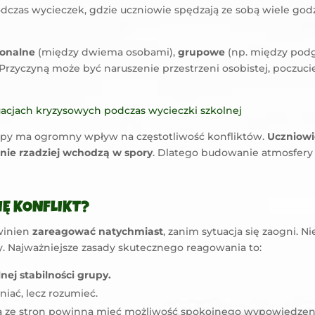
odczas wycieczek, gdzie uczniowie spędzają ze sobą wiele god
sonalne
(między dwiema osobami),
grupowe
(np. między pod
zyczyną może być naruszenie przestrzeni osobistej, poczucie 
acjach kryzysowych podczas wycieczki szkolnej
upy ma ogromny wpływ na częstotliwość konfliktów.
Uczniowie
nie rzadziej wchodzą w spory
. Dlatego budowanie atmosfery
IĘ KONFLIKT?
winien
zareagować natychmiast
, zanim sytuacja się zaogni. N
y. Najważniejsze zasady skutecznego reagowania to:
ej stabilności grupy.
eniać, lecz rozumieć.
a ze stron powinna mieć możliwość spokojnego wypowiedzeni