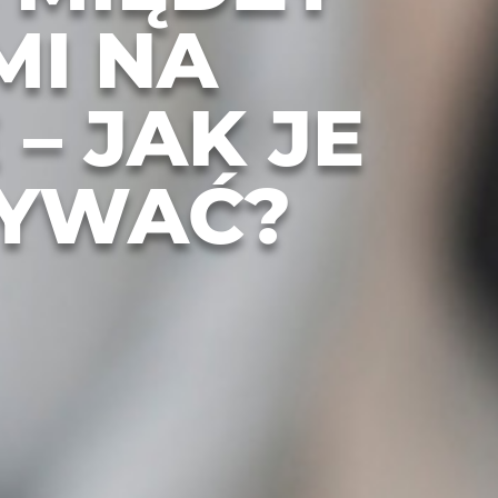
MI NA
– JAK JE
YWAĆ?