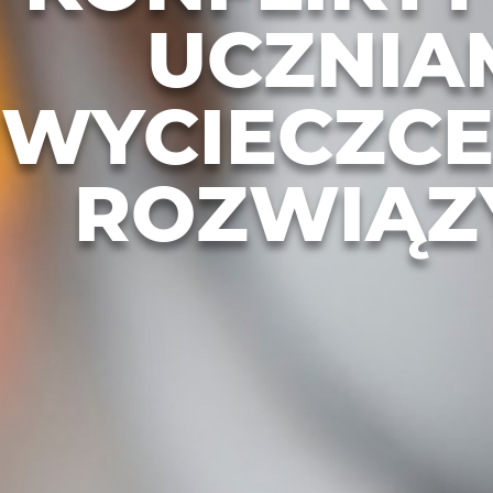
UCZNIA
WYCIECZCE 
ROZWIĄZ