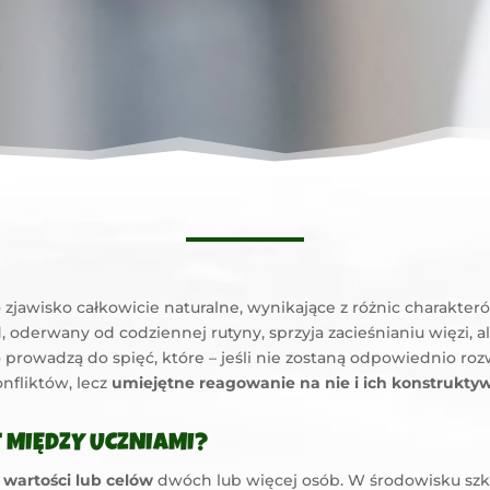
 zjawisko całkowicie naturalne, wynikające z różnic charakteró
derwany od codziennej rutyny, sprzyja zacieśnianiu więzi, ale
o prowadzą do spięć, które – jeśli nie zostaną odpowiednio ro
nfliktów, lecz
umiejętne reagowanie na nie i ich konstrukt
 MIĘDZY UCZNIAMI?
 wartości lub celów
dwóch lub więcej osób. W środowisku szko