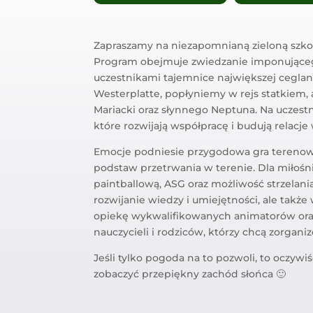
Zapraszamy na niezapomnianą zieloną szkoł
Program obejmuje zwiedzanie imponująceg
uczestnikami tajemnice największej cegla
Westerplatte, popłyniemy w rejs statkiem, 
Mariacki oraz słynnego Neptuna. Na uczestn
które rozwijają współpracę i budują relacje
Emocje podniesie przygodowa gra terenowa 
podstaw przetrwania w terenie. Dla miłoś
paintballową, ASG oraz możliwość strzelania
rozwijanie wiedzy i umiejętności, ale tak
opiekę wykwalifikowanych animatorów oraz
nauczycieli i rodziców, którzy chcą zorgan
Jeśli tylko pogoda na to pozwoli, to oczywi
zobaczyć przepiękny zachód słońca 🙂