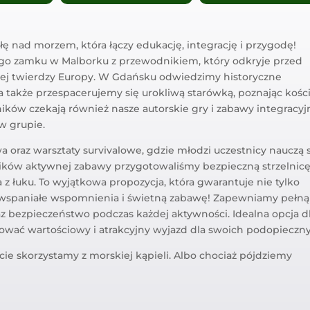
ę nad morzem, która łączy edukację, integrację i przygodę!
o zamku w Malborku z przewodnikiem, który odkryje przed
nej twierdzy Europy. W Gdańsku odwiedzimy historyczne
a także przespacerujemy się urokliwą starówką, poznając kości
ików czekają również nasze autorskie gry i zabawy integracyj
 w grupie.
oraz warsztaty survivalowe, gdzie młodzi uczestnicy nauczą 
ników aktywnej zabawy przygotowaliśmy bezpieczną strzelnic
 z łuku. To wyjątkowa propozycja, która gwarantuje nie tylko
że wspaniałe wspomnienia i świetną zabawę! Zapewniamy pełną
 bezpieczeństwo podczas każdej aktywności. Idealna opcja d
izować wartościowy i atrakcyjny wyjazd dla swoich podopieczn
ście skorzystamy z morskiej kąpieli. Albo chociaż pójdziemy