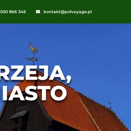
500 866 346
kontakt@polvoyage.pl
RZEJA,
IASTO