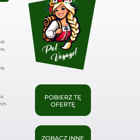
ół
ne,
się
ę
la
POBIERZ TĘ
ych.
OFERTĘ
ZOBACZ INNE