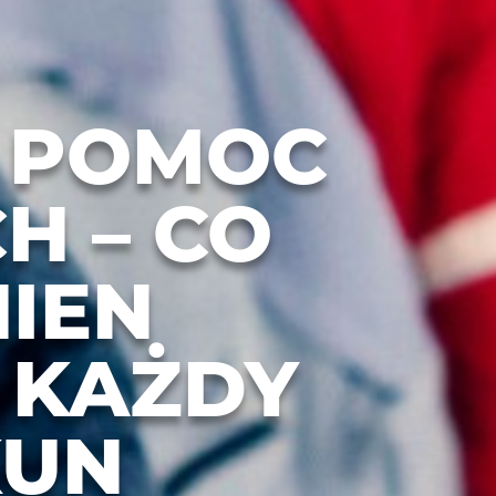
 POMOC
H – CO
IEN
 KAŻDY
KUN