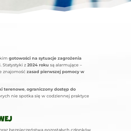
tkim
gotowości na sytuacje zagrożenia
 Statystyki z
2024 roku
są alarmujące –
 że znajomość
zasad pierwszej pomocy w
i terenowe
,
ograniczony dostęp do
ych nie spotka się w codziennej praktyce
WEJ
oraz bezpieczeństwa pozostałych członków