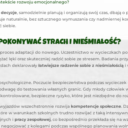
ontekście rozwoju emocjonalnego?
 decyzje
, samodzielnie planują i organizują swój czas, dbają 
je naturalnie, bez sztucznego wymuszania czy nadmiernej kon
 siebie.
POKONYWAĆ STRACH I NIEŚMIAŁOŚĆ?
le proces adaptacji do nowego. Uczestnictwo w wycieczkach 
żać lęki oraz skuteczniej radzić sobie ze stresem. Badania pr
azdach deklarowały
łatwiejsze radzenie sobie z nieśmiałością
i
 psychologiczne. Poczucie bezpieczeństwa podczas wycieczek
 i odwagę do testowania własnych granic. Gdy młody człowiek
 kontrolowane, bezpieczne ryzyko, które jest niezbędne do ro
s wyjazdów wszechstronnie rozwija
kompetencje społeczne
. D
tóre w warunkach szkolnych trudno rozwijać z taką intensywn
jnych i
pracy zespołowej
, co bezpośrednio przekłada się na w
ię negocjować z kolegami podczas wspólnego planowania wolne