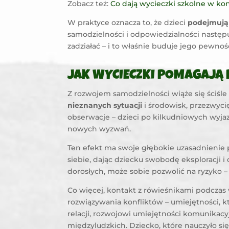
Zobacz też:
Co dają wycieczki szkolne w k
W praktyce oznacza to, że dzieci
podejmują
samodzielności i odpowiedzialności następu
zadziałać – i to właśnie buduje jego pewność
JAK WYCIECZKI POMAGAJĄ 
Z rozwojem samodzielności wiąże się ściś
nieznanych sytuacji
i środowisk, przezwycię
obserwacje – dzieci po kilkudniowych wyj
nowych wyzwań.
Ten efekt ma swoje głębokie uzasadnienie
siebie, dając dziecku swobodę eksploracji
dorosłych, może sobie pozwolić na ryzyko –
Co więcej, kontakt z rówieśnikami podcza
rozwiązywania konfliktów – umiejętności, k
relacji, rozwojowi umiejętności komunikacy
międzyludzkich. Dziecko, które nauczyło s