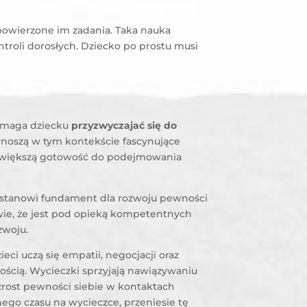
o powierzone im zadania. Taka nauka
troli dorosłych. Dziecko po prostu musi
pomaga dziecku
przyzwyczajać się do
zynoszą w tym kontekście fascynujące
 większą gotowość do podejmowania
 stanowi fundament dla rozwoju pewności
 wie, że jest pod opieką kompetentnych
zwoju.
zieci uczą się empatii, negocjacji oraz
ością. Wycieczki sprzyjają nawiązywaniu
zrost pewności siebie w kontaktach
go czasu na wycieczce, przeniesie tę