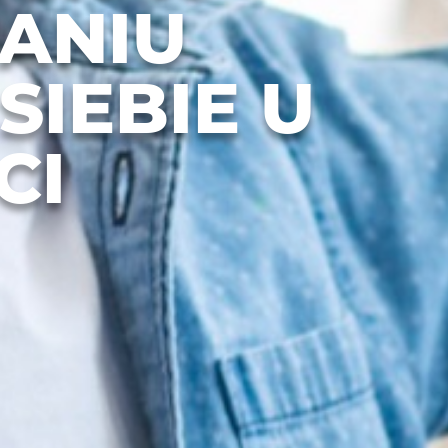
ANIU
SIEBIE U
CI