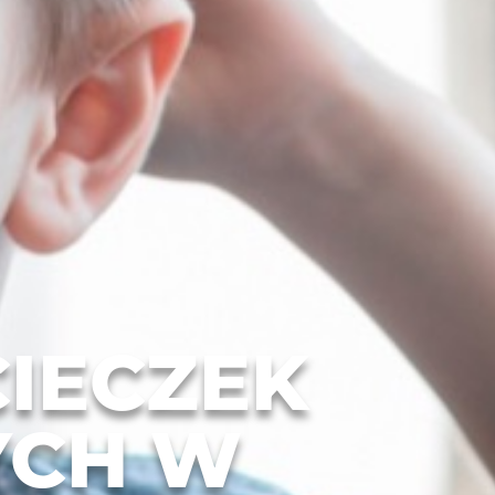
IECZEK
YCH W