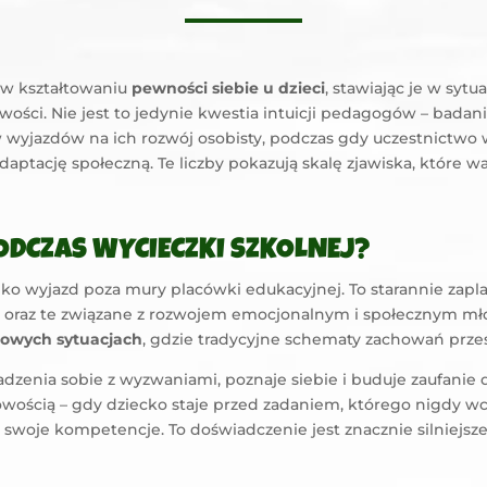
 w kształtowaniu
pewności siebie u dzieci
, stawiając je w sytu
ści. Nie jest to jedynie kwestia intuicji pedagogów – bada
yjazdów na ich rozwój osobisty, podczas gdy uczestnictwo w
adaptację społeczną. Te liczby pokazują skalę zjawiska, które
 PODCZAS WYCIECZKI SZKOLNEJ?
ylko wyjazd poza mury placówki edukacyjnej. To starannie zapl
ne oraz te związane z rozwojem emocjonalnym i społecznym m
nowych sytuacjach
, gdzie tradycyjne schematy zachowań przes
radzenia sobie z wyzwaniami, poznaje siebie i buduje zaufani
owością – gdy dziecko staje przed zadaniem, którego nigdy wc
swoje kompetencje. To doświadczenie jest znacznie silniejsze