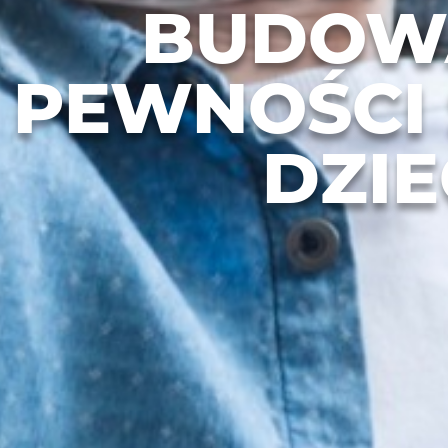
BUDOW
PEWNOŚCI 
DZIE