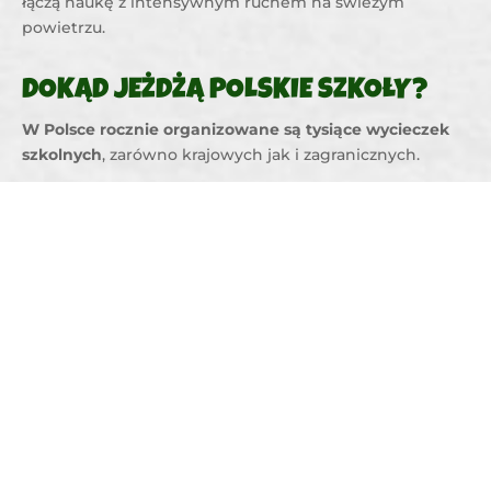
łączą naukę z intensywnym ruchem na świeżym
powietrzu.
DOKĄD JEŻDŻĄ POLSKIE SZKOŁY?
W Polsce rocznie organizowane są tysiące wycieczek
szkolnych
, zarówno krajowych jak i zagranicznych.
Obserwujemy też rosnące zainteresowanie wyjazdami
tematycznymi.
Szkoły chętnie łączą edukację z
rozrywką
, organizując wyjazdy do parków rozrywki czy
wyprawy w góry. Organizatorzy zwracają szczególną
uwagę na dopasowanie programu do wieku
uczestników i zapewnienie najwyższych standardów
bezpieczeństwa.
Może Cię zainteresować:
Wpływ wycieczek szkolnych na
rozwój dzieci
CZY WYCIECZKI SZKOLNE TO DOBRA