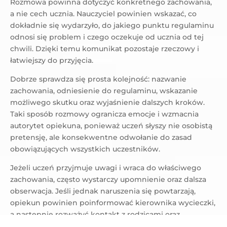
Rozmowa powinna dotyczyć konkretnego zachowania,
a nie cech ucznia. Nauczyciel powinien wskazać, co
dokładnie się wydarzyło, do jakiego punktu regulaminu
odnosi się problem i czego oczekuje od ucznia od tej
chwili. Dzięki temu komunikat pozostaje rzeczowy i
łatwiejszy do przyjęcia.
Dobrze sprawdza się prosta kolejność: nazwanie
zachowania, odniesienie do regulaminu, wskazanie
możliwego skutku oraz wyjaśnienie dalszych kroków.
Taki sposób rozmowy ogranicza emocje i wzmacnia
autorytet opiekuna, ponieważ uczeń słyszy nie osobistą
pretensję, ale konsekwentne odwołanie do zasad
obowiązujących wszystkich uczestników.
Jeżeli uczeń przyjmuje uwagi i wraca do właściwego
zachowania, często wystarczy upomnienie oraz dalsza
obserwacja. Jeśli jednak naruszenia się powtarzają,
opiekun powinien poinformować kierownika wycieczki,
a następnie rozważyć kontakt z rodzicami oraz
dyrektorem szkoły. W ten sposób reakcja pozostaje