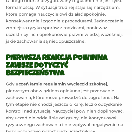
Dlatego dobrze przygotowany regulamin nie jest tylko
formalnością. W sytuacji trudnej staje się narzędziem,
które pomaga nauczycielowi działać spokojnie,
konsekwentnie i zgodnie z procedurami. Jednocześnie
zmniejsza ryzyko sporów z rodzicami, ponieważ
uczestnicy i ich opiekunowie prawni wiedzą wcześniej,
jakie zachowania są niedopuszczalne.
PIERWSZA REAKCJA POWINNA
ZAWSZE DOTYCZYĆ
BEZPIECZEŃSTWA
Gdy
uczeń łamie regulamin wycieczki szkolnej
,
pierwszym obowiązkiem opiekuna jest przerwanie
zachowania, które może prowadzić do zagrożenia. Na
tym etapie nie chodzi jeszcze o karę, lecz o odzyskanie
kontroli nad sytuacją. Nauczyciel powinien dopilnować,
aby uczeń nie oddalił się od grupy, nie kontynuował
ryzykownego zachowania i nie wpływał negatywnie na
bezpieczeństwo pozostałych uczestników.